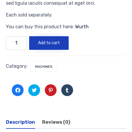
sed ligula iaculis consequat at eget orci.
Each sold separately.
You can buy this product here:
Wurth
Zero
Add to cart
to
One
Drill
quantity
Category:
MACHINES
Click
Click
Click
Click
to
to
to
to
share
share
share
share
on
on
on
on
Facebook
Twitter
Pinterest
Tumblr
(Opens
(Opens
(Opens
(Opens
in
in
in
in
new
new
new
new
window)
window)
window)
window)
Description
Reviews (0)