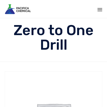
Sk
Zero to One
to
co
Drill